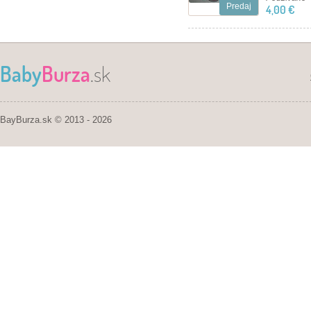
Predaj
4,00 €
Baby
Burza
.sk
BayBurza.sk © 2013 - 2026