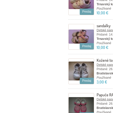
Pridané: 14
Trnavský k
Používané
Predaj
10,00 €
sandalky
Detské papu
Pridané: 14
Trnavský k
Používané
Predaj
10,00 €
Kožené top
Detské papu
Pridané: 26
Bratislavsk
Používané
Predaj
3,00 €
Papuče RA
Detské papu
Pridané: 26
Bratislavsk
Používané