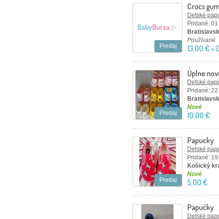
Crocs gu
Detské papu
Pridané: 01
Bratislavský
Používané
Predaj
13,00 € +
Úplne nové
Detské papu
Pridané: 22
Bratislavsk
Nové
Predaj
10,00 €
Papucky
Detské papu
Pridané: 19
Košický kr
Nové
Predaj
5,00 €
Papučky
Detské papu