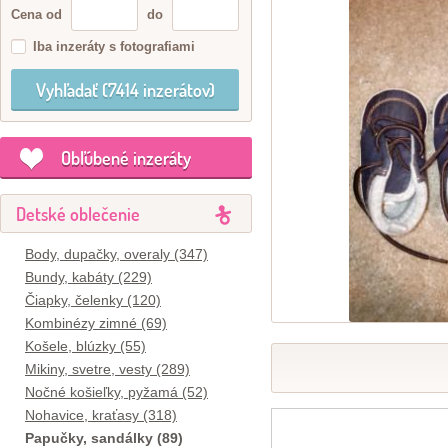
Cena od
do
Iba inzeráty s fotografiami
Obľúbené inzeráty
Detské oblečenie
Body, dupačky, overaly (347)
Bundy, kabáty (229)
Čiapky, čelenky (120)
Kombinézy zimné (69)
Košele, blúzky (55)
Mikiny, svetre, vesty (289)
Nočné košieľky, pyžamá (52)
Nohavice, kraťasy (318)
Papučky, sandálky (89)