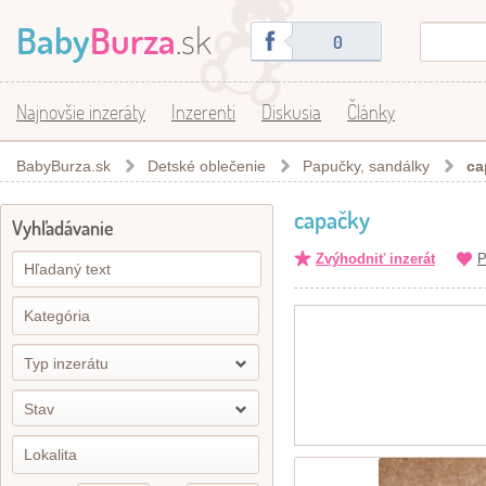
Baby
Burza
.sk
0
Najnovšie inzeráty
Inzerenti
Diskusia
Články
BabyBurza.sk
Detské oblečenie
Papučky, sandálky
ca
capačky
Vyhľadávanie
Zvýhodniť inzerát
P
Typ inzerátu
Stav