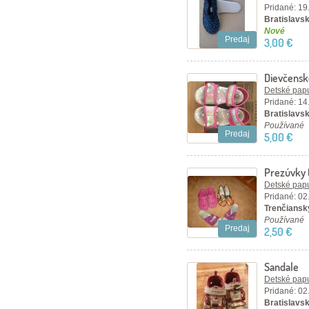
Pridané: 19
Bratislavský
Nové
Predaj
3,00 €
Dievčensk
Detské papu
Pridané: 14
Bratislavský
Používané
Predaj
5,00 €
Prezúvky (
Detské papu
Pridané: 02
Trenčiansky
Používané
Predaj
2,50 €
Sandale
Detské papu
Pridané: 02
Bratislavsk