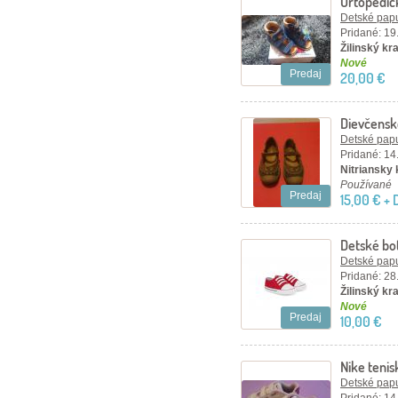
Ortopedic
Detské papu
Pridané: 19
Žilinský kr
Nové
Predaj
20,00 €
Dievčensk
KORNECK
Detské papu
Pridané: 14
Nitriansky 
Používané
Predaj
15,00 € +
Detské bo
Detské papu
Pridané: 28
Žilinský kr
Nové
Predaj
10,00 €
Nike tenis
Detské papu