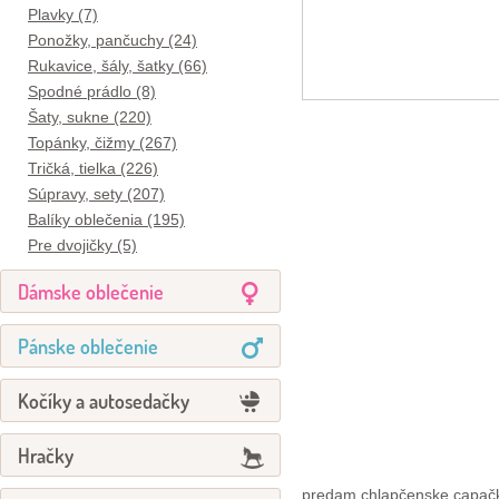
Plavky (7)
Ponožky, pančuchy (24)
Rukavice, šály, šatky (66)
Spodné prádlo (8)
Šaty, sukne (220)
Topánky, čižmy (267)
Tričká, tielka (226)
Súpravy, sety (207)
Balíky oblečenia (195)
Pre dvojičky (5)
Dámske oblečenie
Pánske oblečenie
Kočíky a autosedačky
Hračky
predam chlapčenske capač