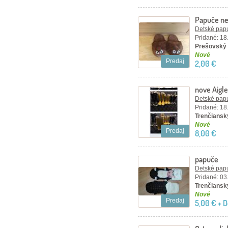
Papuče n
Detské papu
Pridané: 18
Prešovský 
Nové
Predaj
2,00 €
nove Aigle
Detské papu
Pridané: 18
Trenčiansky
Nové
Predaj
8,00 €
papuče
Detské papu
Pridané: 03
Trenčiansk
Nové
Predaj
5,00 € + 