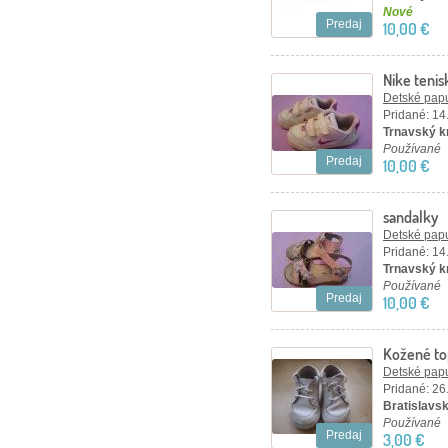
Nové
Predaj
10,00 €
Nike tenis
Detské papu
Pridané: 14
Trnavský k
Používané
Predaj
10,00 €
sandalky
Detské papu
Pridané: 14
Trnavský k
Používané
Predaj
10,00 €
Kožené top
Detské papu
Pridané: 26
Bratislavsk
Používané
Predaj
3,00 €