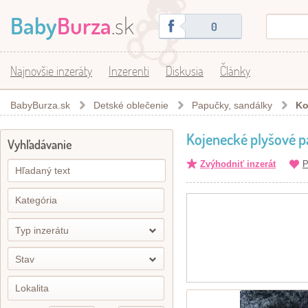
Baby
Burza
.sk
0
Najnovšie inzeráty
Inzerenti
Diskusia
Články
BabyBurza.sk
Detské oblečenie
Papučky, sandálky
Ko
Kojenecké plyšové 
Vyhľadávanie
Zvýhodniť inzerát
P
Typ inzerátu
Stav