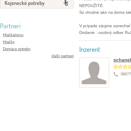
Kojenecké potreby
NEPOUŽITÉ.
Sú vhodné ako na doma tak d
Partneri
V prípade záujme zanechať 
Dodanie : osobný odber Ru
Hračkárstvo
Hračky
Inzerent
Domáce potreby
ďalší partneri
schane
09077