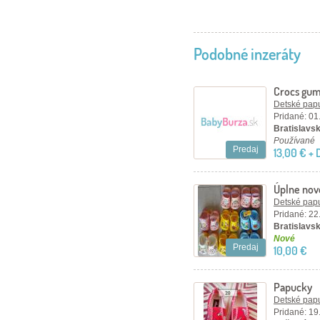
Podobné inzeráty
Crocs gu
Detské papu
Pridané: 01
Bratislavský
Používané
Predaj
13,00 € +
Úplne nové
Detské papu
Pridané: 22
Bratislavsk
Nové
Predaj
10,00 €
Papucky
Detské papu
Pridané: 19