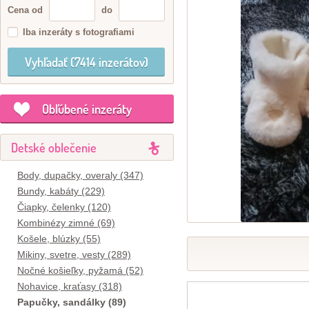
Cena od
do
Iba inzeráty s fotografiami
Obľúbené inzeráty
Detské oblečenie
Body, dupačky, overaly (347)
Bundy, kabáty (229)
Čiapky, čelenky (120)
Kombinézy zimné (69)
Košele, blúzky (55)
Mikiny, svetre, vesty (289)
Nočné košieľky, pyžamá (52)
Nohavice, kraťasy (318)
Papučky, sandálky (89)