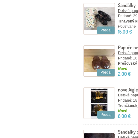
Sandálky
Detské papu
Pridané: 29
Trnavský kr
Používané
Predaj
15,00 €
Papuče n
Detské papu
Pridané: 18
Prešovský 
Nové
Predaj
2,00 €
nove Aigle
Detské papu
Pridané: 18
Trenčiansky
Nové
Predaj
8,00 €
Sandalky 
Detské papu