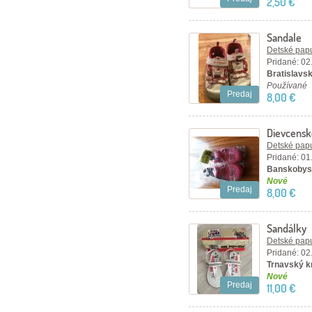
2,50 €
Sandale
Detské papu
Pridané: 02
Bratislavsk
Používané
Predaj
8,00 €
Dievcensk
Detské papu
Pridané: 01
Banskobyst
Nové
Predaj
8,00 €
Sandálky
Detské papu
Pridané: 02
Trnavský kr
Nové
Predaj
11,00 €