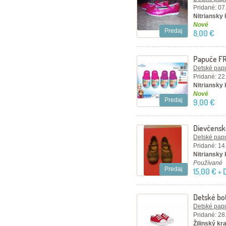
Pridané: 07
Nitriansky
Nové
Predaj
8,00 €
Papuče F
KRÁLOVS
Detské papu
Pridané: 22
Nitriansky 
Nové
Predaj
9,00 €
Dievčensk
KORNECK
Detské papu
Pridané: 14
Nitriansky 
Používané
Predaj
15,00 € +
Detské bo
Detské papu
Pridané: 28
Žilinský kr