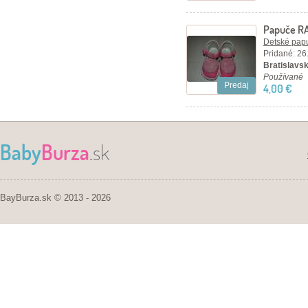
Papuče RA
Detské papu
Pridané: 26
Bratislavsk
Používané
Predaj
4,00 €
Baby
Burza
.sk
BayBurza.sk © 2013 - 2026