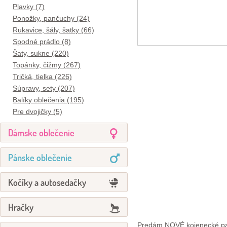
Plavky (7)
Ponožky, pančuchy (24)
Rukavice, šály, šatky (66)
Spodné prádlo (8)
Šaty, sukne (220)
Topánky, čižmy (267)
Tričká, tielka (226)
Súpravy, sety (207)
Balíky oblečenia (195)
Pre dvojičky (5)
Dámske oblečenie
Pánske oblečenie
Kočíky a autosedačky
Hračky
Predám NOVÉ kojenecké papu