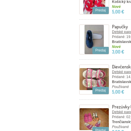
Košický kr
Nové
Predaj
5,00 €
Papučky
Detské papu
Pridané: 19
Bratislavský
Nové
Predaj
3,00 €
Dievčensk
Detské papu
Pridané: 14
Bratislavský
Používané
Predaj
5,00 €
Prezúvky (
Detské papu
Pridané: 02
Trenčiansky
Používané
Predaj