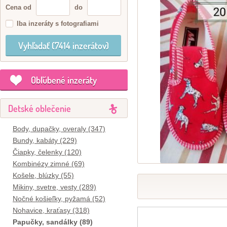
Cena od
do
Iba inzeráty s fotografiami
Obľúbené inzeráty
Detské oblečenie
Body, dupačky, overaly (347)
Bundy, kabáty (229)
Čiapky, čelenky (120)
Kombinézy zimné (69)
Košele, blúzky (55)
Mikiny, svetre, vesty (289)
Nočné košieľky, pyžamá (52)
Nohavice, kraťasy (318)
Papučky, sandálky (89)