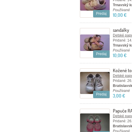
Pridané: 14
Trnavský k
Používané
Predaj
10,00 €
sandalky
Detské papu
Pridané: 14
Trnavský k
Používané
Predaj
10,00 €
Kožené top
Detské papu
Pridané: 26
Bratislavsk
Používané
Predaj
3,00 €
Papuče RA
Detské papu
Pridané: 26
Bratislavsk
Používané