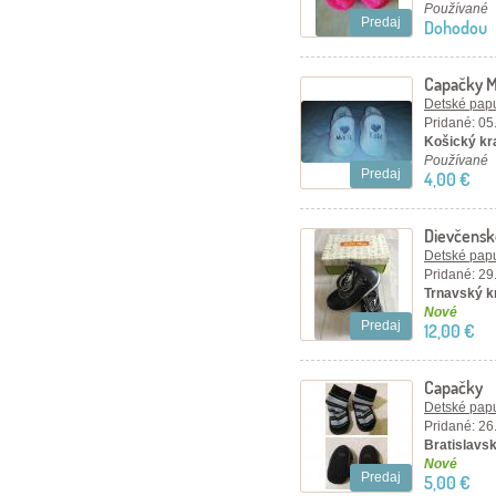
Používané
Predaj
Dohodou
Capačky M
Detské papu
Pridané: 05
Košický kra
Používané
Predaj
4,00 €
Dievčensk
Detské papu
Pridané: 29
Trnavský kr
Nové
Predaj
12,00 €
Capačky
Detské papu
Pridané: 26
Bratislavský
Nové
Predaj
5,00 €