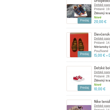
Ortopedic
Detské papu
Pridané: 19
Žilinský kr
Nové
Predaj
20,00 €
Dievčensk
KORNECK
Detské papu
Pridané: 14
Nitriansky 
Používané
Predaj
15,00 € +
Detské bo
Detské papu
Pridané: 28
Žilinský kr
Nové
Predaj
10,00 €
Nike tenis
Detské papu