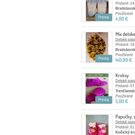
Pridané: 14
Bratislavský
Používané
Predaj
4,00 €
Mix detske
dievčatko
Detské papu
Pridané: 19
Bratislavský
Používané
Predaj
140,00 €
Kroksy
Detské papu
Pridané: 07
Trenčiansky
Používané
Predaj
5,00 €
Papučky, 
Detské papu
Pridané: 01
Košický kr