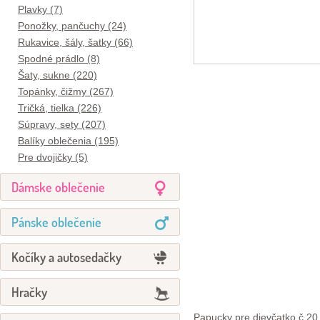
Plavky (7)
Ponožky, pančuchy (24)
Rukavice, šály, šatky (66)
Spodné prádlo (8)
Šaty, sukne (220)
Topánky, čižmy (267)
Tričká, tielka (226)
Súpravy, sety (207)
Balíky oblečenia (195)
Pre dvojičky (5)
Dámske oblečenie
Pánske oblečenie
Kočíky a autosedačky
Hračky
Papucky pre dievčatko č 20