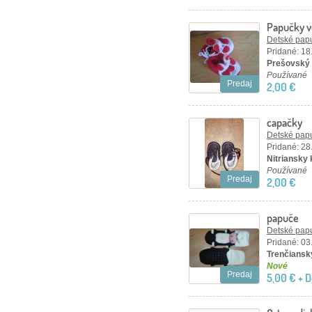
Papučky v
Detské papu
Pridané: 18
Prešovský 
Používané
Predaj
2,00 €
capačky
Detské papu
Pridané: 28
Nitriansky k
Používané
Predaj
2,00 €
papuče
Detské papu
Pridané: 03
Trenčiansk
Nové
Predaj
5,00 € + 