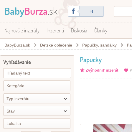
Baby
Burza
.sk
0
Najnovšie inzeráty
Inzerenti
Diskusia
Články
BabyBurza.sk
Detské oblečenie
Papučky, sandálky
Pa
Papucky
Vyhľadávanie
Zvýhodniť inzerát
P
Typ inzerátu
Stav