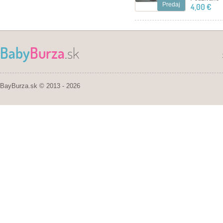
Predaj
4,00 €
Baby
Burza
.sk
BayBurza.sk © 2013 - 2026