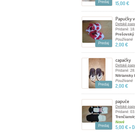
Predaj
15,00 €
Papučky v
Detské papu
Pridané: 18
Prešovský 
Používané
Predaj
2,00 €
capačky
Detské papu
Pridané: 28
Nitriansky k
Používané
Predaj
2,00 €
papuče
Detské papu
Pridané: 03
Trenčiansk
Nové
Predaj
5,00 € + 