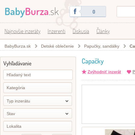
Baby
Burza
.sk
0
Najnovšie inzeráty
Inzerenti
Diskusia
Články
BabyBurza.sk
Detské oblečenie
Papučky, sandálky
Ca
Capačky
Vyhľadávanie
Zvýhodniť inzerát
P
Typ inzerátu
Stav