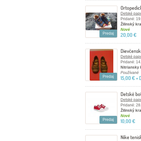
Ortopedic
Detské papu
Pridané: 19
Žilinský kr
Nové
Predaj
20,00 €
Dievčensk
KORNECK
Detské papu
Pridané: 14
Nitriansky 
Používané
Predaj
15,00 € +
Detské bo
Detské papu
Pridané: 28
Žilinský kr
Nové
Predaj
10,00 €
Nike tenis