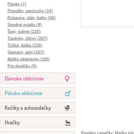
Plavky (7)
Ponožky, pančuchy (24)
Rukavice, šály, šatky (66)
Spodné prádlo (8)
Šaty, sukne (220)
Topánky, čižmy (267)
Tričká, tielka (226)
Súpravy, sety (207)
Balíky oblečenia (195)
Pre dvojičky (5)
Dámske oblečenie
Pánske oblečenie
Kočíky a autosedačky
Hračky
Predám capačky. Maťko ich m