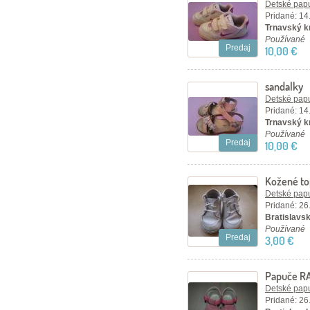
Detské papu
Pridané: 14
Trnavský k
Používané
Predaj
10,00 €
sandalky
Detské papu
Pridané: 14
Trnavský k
Používané
Predaj
10,00 €
Kožené top
Detské papu
Pridané: 26
Bratislavsk
Používané
Predaj
3,00 €
Papuče RA
Detské papu
Pridané: 26