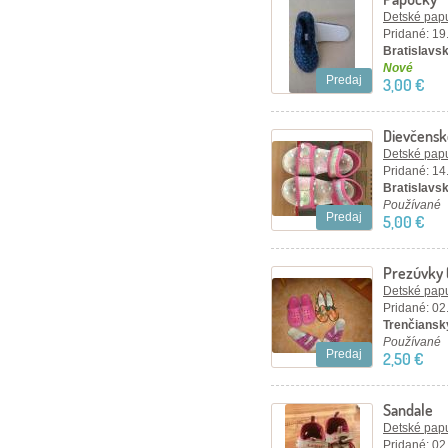
Detské papu
Pridané: 19
Bratislavský
Nové
Predaj
3,00 €
Dievčensk
Detské papu
Pridané: 14
Bratislavský
Používané
Predaj
5,00 €
Prezúvky (
Detské papu
Pridané: 02
Trenčiansky
Používané
Predaj
2,50 €
Sandale
Detské papu
Pridané: 02