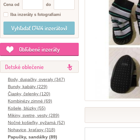
Cena od
do
Iba inzeráty s fotografiami
Obľúbené inzeráty
Detské oblečenie
Body, dupačky, overaly (347)
Bundy, kabáty (229)
Čiapky, čelenky (120)
Kombinézy zimné (69)
Košele, blúzky (55)
Mikiny, svetre, vesty (289)
Nočné košieľky, pyžamá (52)
Nohavice, kraťasy (318)
Papučky, sandálky (89)