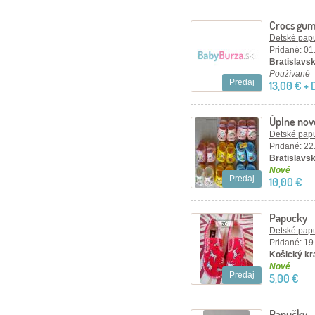
Crocs gu
Detské papu
Pridané: 01
Bratislavský
Používané
Predaj
13,00 € +
Úplne nové
Detské papu
Pridané: 22
Bratislavsk
Nové
Predaj
10,00 €
Papucky
Detské papu
Pridané: 19
Košický kr
Nové
Predaj
5,00 €
Papučky