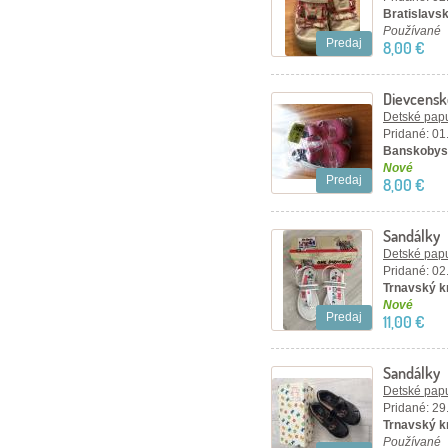
Bratislavsk
Používané
Predaj
8,00 €
Dievcensk
Detské papu
Pridané: 01
Banskobyst
Nové
Predaj
8,00 €
Sandálky
Detské papu
Pridané: 02
Trnavský kr
Nové
Predaj
11,00 €
Sandálky
Detské papu
Pridané: 29
Trnavský kr
Používané