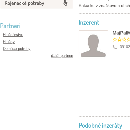
Kojenecké potreby
Rakúsku v značkovom obchod
Inzerent
Partneri
MajPal
Hračkárstvo
Hračky
09102
Domáce potreby
ďalší partneri
Podobné inzeráty