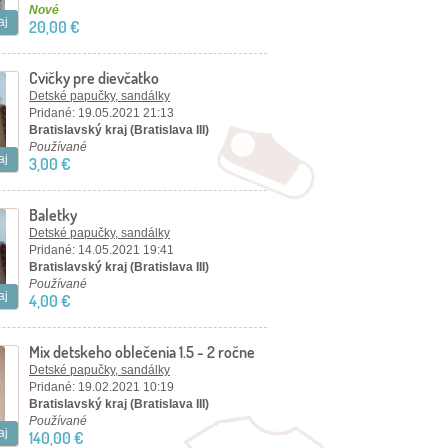
Nové
aj
20,00 €
Cvičky pre dievčatko
Detské papučky, sandálky
Pridané: 19.05.2021 21:13
Bratislavský kraj (Bratislava III)
Používané
aj
3,00 €
Baletky
Detské papučky, sandálky
Pridané: 14.05.2021 19:41
Bratislavský kraj (Bratislava III)
Používané
aj
4,00 €
Mix detskeho oblečenia 1.5 - 2 ročne
dievčatko
Detské papučky, sandálky
Pridané: 19.02.2021 10:19
Bratislavský kraj (Bratislava III)
Používané
aj
140,00 €