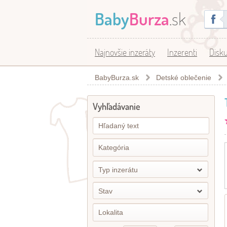
Baby
Burza
.sk
Najnovšie inzeráty
Inzerenti
Disku
BabyBurza.sk
Detské oblečenie
Vyhľadávanie
Typ inzerátu
Stav