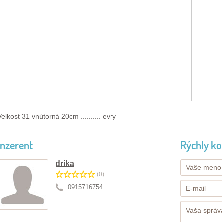
Velkost 31 vnútorná 20cm .......... evry
Inzerent
Rýchly ko
drika
(0)
0915716754