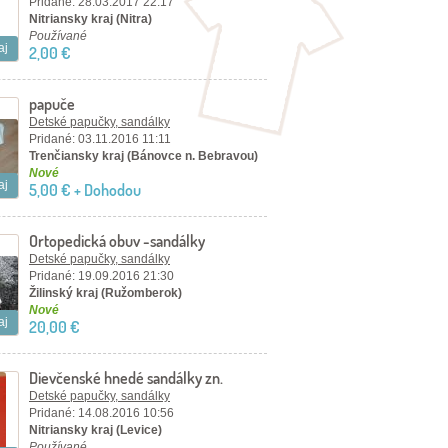
Pridané: 28.03.2017 22:17
Nitriansky kraj (Nitra)
Používané
aj
2,00 €
papuče
Detské papučky, sandálky
Pridané: 03.11.2016 11:11
Trenčiansky kraj (Bánovce n. Bebravou)
Nové
aj
5,00 € + Dohodou
Ortopedická obuv -sandálky
Detské papučky, sandálky
Pridané: 19.09.2016 21:30
Žilinský kraj (Ružomberok)
Nové
aj
20,00 €
Dievčenské hnedé sandálky zn.
KORNECKI
Detské papučky, sandálky
Pridané: 14.08.2016 10:56
Nitriansky kraj (Levice)
Používané