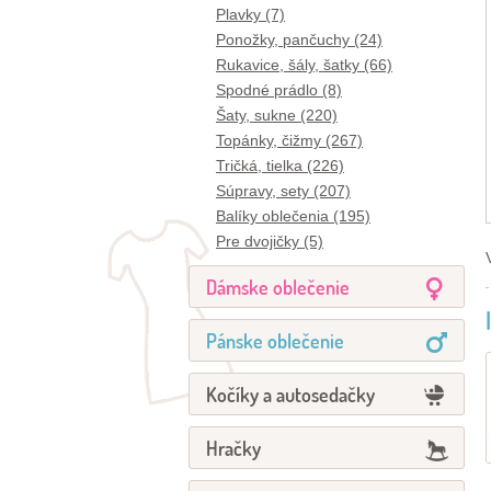
Plavky (7)
Ponožky, pančuchy (24)
Rukavice, šály, šatky (66)
Spodné prádlo (8)
Šaty, sukne (220)
Topánky, čižmy (267)
Tričká, tielka (226)
Súpravy, sety (207)
Balíky oblečenia (195)
Pre dvojičky (5)
Dámske oblečenie
Pánske oblečenie
Kočíky a autosedačky
Hračky