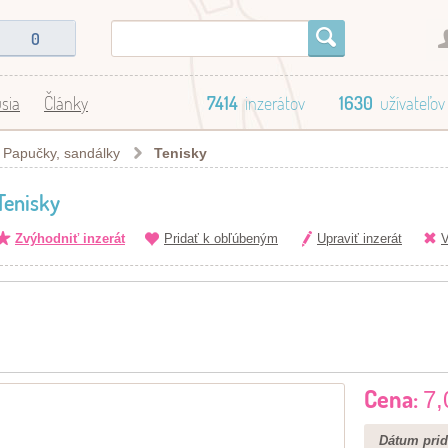
0
sia
Články
7414
inzerátov
1630
užívateľov
Papučky, sandálky
Tenisky
Tenisky
Zvýhodniť inzerát
Pridať k obľúbeným
Upraviť inzerát
V
Cena:
7,
Dátum prid