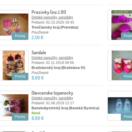
Prezúvky (inz.č.01)
Detské papučky, sandálky
Pridané: 02.10.2020 16:45
Trenčiansky kraj (Prievidza)
Používané
Predaj
Pred
2,50 €
Sandale
Detské papučky, sandálky
Pridané: 02.11.2019 09:56
Bratislavský kraj (Bratislava IV)
Používané
Predaj
Pred
8,00 €
Dievcenske topanocky
Detské papučky, sandálky
Pridané: 01.08.2019 12:17
Banskobystrický kraj (Banská Bystrica)
Nové
Predaj
Pred
8,00 €