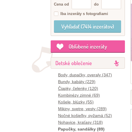
Cena od
do
Iba inzeráty s fotografiami
Obľúbené inzeráty
Detské oblečenie
Body, dupačky, overaly (347)
Bundy, kabáty (229)
Čiapky, čelenky (120)
Kombinézy zimné (69)
Košele, blúzky (55)
Mikiny, svetre, vesty (289)
Nočné košieľky, pyžamá (52)
Nohavice, kraťasy (318)
Papučky, sandálky (89)