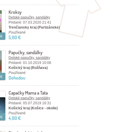
Kroksy
Detské papučky, sandálky
Pridané: 07.03.2020 21:41
Trenčiansky kraj (Partizánske)
Používané
aj
5,00 €
Papučky, sandálky
Detské papučky, sandálky
Pridané: 01.10.2019 10:06
Košický kraj (Rožňava)
Používané
aj
Dohodou
Capačky Mama a Tata
Detské papučky, sandálky
Pridané: 05.07.2019 16:31
Košický kraj (Košice - okolie)
Používané
aj
4,00 €