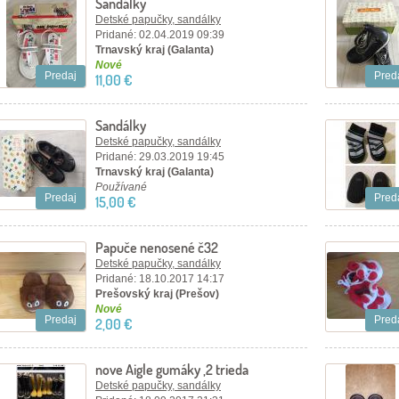
Sandálky
Detské papučky, sandálky
Pridané: 02.04.2019 09:39
Trnavský kraj (Galanta)
Nové
Predaj
Pred
11,00 €
Sandálky
Detské papučky, sandálky
Pridané: 29.03.2019 19:45
Trnavský kraj (Galanta)
Používané
Predaj
Pred
15,00 €
Papuče nenosené č32
Detské papučky, sandálky
Pridané: 18.10.2017 14:17
Prešovský kraj (Prešov)
Nové
Predaj
Pred
2,00 €
nove Aigle gumáky ,2 trieda
Detské papučky, sandálky