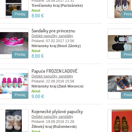
Pridané: 18.09.2017 21:31
Trenčiansky kraj (Partizánske)
Nové
Predaj
Pred
8,00 €
Sandalky pre princeznu
Detské papučky, sandálky
Pridané: 07.02.2017 13:56
Nitriansky kraj (Nové Zámky)
Nové
Predaj
Pred
8,00 €
Papuče FROZEN ĽADOVÉ
KRÁLOVSTVO
Detské papučky, sandálky
Pridané: 22.09.2016 15:58
Nitriansky kraj (Zlaté Moravce)
Nové
Predaj
Pred
9,00 €
Kojenecké plyšové papučky
Detské papučky, sandálky
Pridané: 19.09.2016 21:28
Žilinský kraj (Ružomberok)
Nové