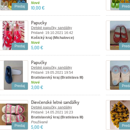
Nové
Predaj
Pred
10,00 €
Papucky
Detské papučky, sandálky
Pridané: 19.10.2021 16:42
Košický kraj (Michalovce)
Nové
Predaj
Pred
5,00 €
Papučky
Detské papučky, sandálky
Pridané: 19.05.2021 19:54
Bratislavský kraj (Bratislava III)
Nové
Predaj
Pred
3,00 €
Dievčenské letné sandálky
Detské papučky, sandálky
Pridané: 14.05.2021 16:23
Bratislavský kraj (Bratislava III)
Používané
Predaj
Pred
5,00 €