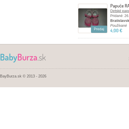
Papuče RA
Detské papu
Pridané: 26
Bratislavsk
Používané
Predaj
4,00 €
Baby
Burza
.sk
BayBurza.sk © 2013 - 2026