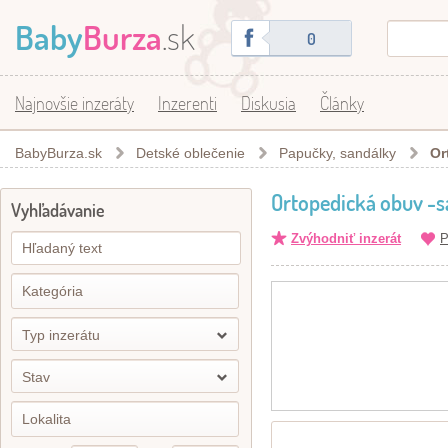
Baby
Burza
.sk
0
Najnovšie inzeráty
Inzerenti
Diskusia
Články
BabyBurza.sk
Detské oblečenie
Papučky, sandálky
Or
Ortopedická obuv -s
Vyhľadávanie
Zvýhodniť inzerát
P
Typ inzerátu
Stav