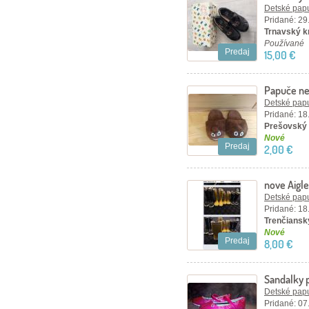
Detské papu
Pridané: 29
Trnavský kr
Používané
Predaj
15,00 €
Papuče n
Detské papu
Pridané: 18
Prešovský 
Nové
Predaj
2,00 €
nove Aigle
Detské papu
Pridané: 18
Trenčiansky
Nové
Predaj
8,00 €
Sandalky 
Detské papu
Pridané: 07