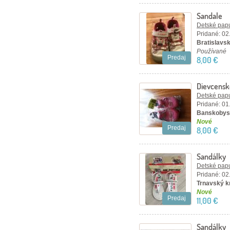
Sandale
Detské papu
Pridané: 02
Bratislavsk
Používané
Predaj
8,00 €
Dievcensk
Detské papu
Pridané: 01
Banskobyst
Nové
Predaj
8,00 €
Sandálky
Detské papu
Pridané: 02
Trnavský kr
Nové
Predaj
11,00 €
Sandálky