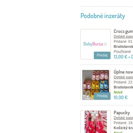
Podobné inzeráty
Crocs gu
Detské papu
Pridané: 01
Bratislavský
Používané
Predaj
13,00 € +
Úplne nové
Detské papu
Pridané: 22
Bratislavsk
Nové
Predaj
10,00 €
Papucky
Detské papu
Pridané: 19
Košický kr