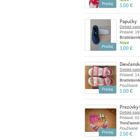
Nové
Predaj
5,00 €
Papučky
Detské papu
Pridané: 19
Bratislavský
Nové
Predaj
3,00 €
Dievčensk
Detské papu
Pridané: 14
Bratislavský
Používané
Predaj
5,00 €
Prezúvky (
Detské papu
Pridané: 02
Trenčiansky
Používané
Predaj
2,50 €