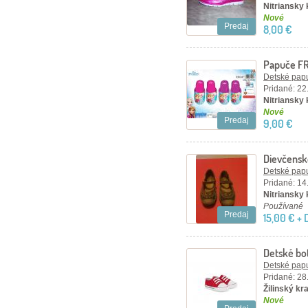
Nitriansky
Nové
Predaj
8,00 €
Papuče F
KRÁLOVS
Detské papu
Pridané: 22
Nitriansky 
Nové
Predaj
9,00 €
Dievčensk
KORNECK
Detské papu
Pridané: 14
Nitriansky 
Používané
Predaj
15,00 € +
Detské bo
Detské papu
Pridané: 28
Žilinský kr
Nové