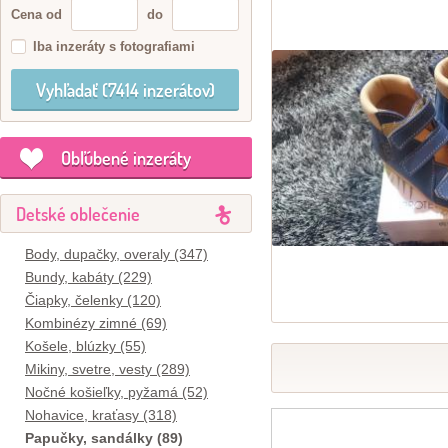
Cena od
do
Iba inzeráty s fotografiami
Obľúbené inzeráty
Detské oblečenie
Body, dupačky, overaly (347)
Bundy, kabáty (229)
Čiapky, čelenky (120)
Kombinézy zimné (69)
Košele, blúzky (55)
Mikiny, svetre, vesty (289)
Nočné košieľky, pyžamá (52)
Nohavice, kraťasy (318)
Papučky, sandálky (89)