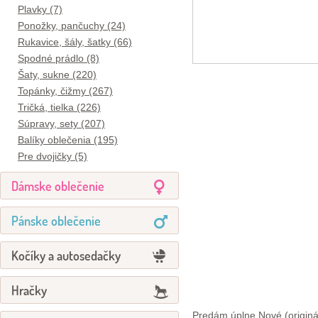
Plavky (7)
Ponožky, pančuchy (24)
Rukavice, šály, šatky (66)
Spodné prádlo (8)
Šaty, sukne (220)
Topánky, čižmy (267)
Tričká, tielka (226)
Súpravy, sety (207)
Balíky oblečenia (195)
Pre dvojičky (5)
Dámske oblečenie
Pánske oblečenie
Kočíky a autosedačky
Hračky
Predám úplne Nové (originál