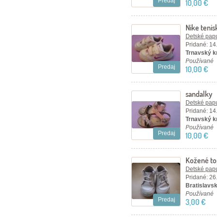
Predaj
10,00 €
Nike tenis
Detské papu
Pridané: 14
Trnavský k
Používané
Predaj
10,00 €
sandalky
Detské papu
Pridané: 14
Trnavský k
Používané
Predaj
10,00 €
Kožené top
Detské papu
Pridané: 26
Bratislavsk
Používané
Predaj
3,00 €