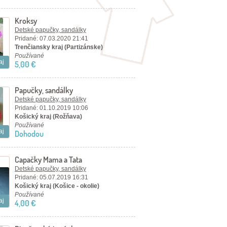
Kroksy
Detské papučky, sandálky
Pridané: 07.03.2020 21:41
Trenčiansky kraj (Partizánske)
Používané
aj
5,00 €
Papučky, sandálky
Detské papučky, sandálky
Pridané: 01.10.2019 10:06
Košický kraj (Rožňava)
Používané
aj
Dohodou
Capačky Mama a Tata
Detské papučky, sandálky
Pridané: 05.07.2019 16:31
Košický kraj (Košice - okolie)
Používané
aj
4,00 €