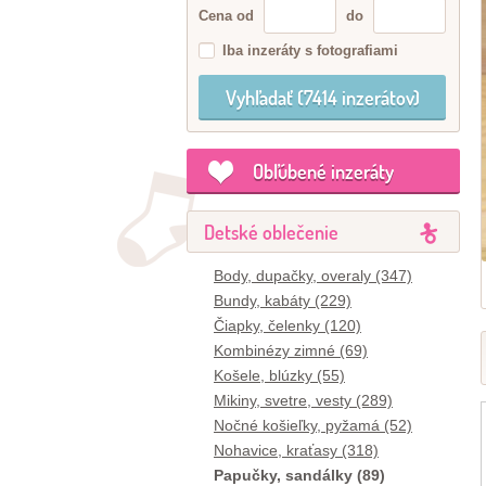
Cena od
do
Iba inzeráty s fotografiami
Obľúbené inzeráty
Detské oblečenie
Body, dupačky, overaly (347)
Bundy, kabáty (229)
Čiapky, čelenky (120)
Kombinézy zimné (69)
Košele, blúzky (55)
Mikiny, svetre, vesty (289)
Nočné košieľky, pyžamá (52)
Nohavice, kraťasy (318)
Papučky, sandálky (89)