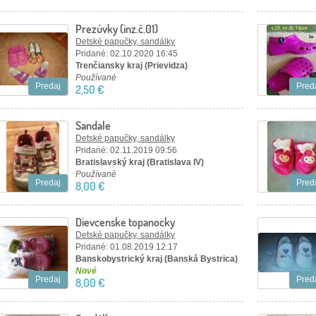
Prezúvky (inz.č.01)
Detské papučky, sandálky
Pridané: 02.10.2020 16:45
Trenčiansky kraj (Prievidza)
Používané
Predaj
Pred
2,50 €
Sandale
Detské papučky, sandálky
Pridané: 02.11.2019 09:56
Bratislavský kraj (Bratislava IV)
Používané
Predaj
Pred
8,00 €
Dievcenske topanocky
Detské papučky, sandálky
Pridané: 01.08.2019 12:17
Banskobystrický kraj (Banská Bystrica)
Nové
Predaj
Pred
8,00 €