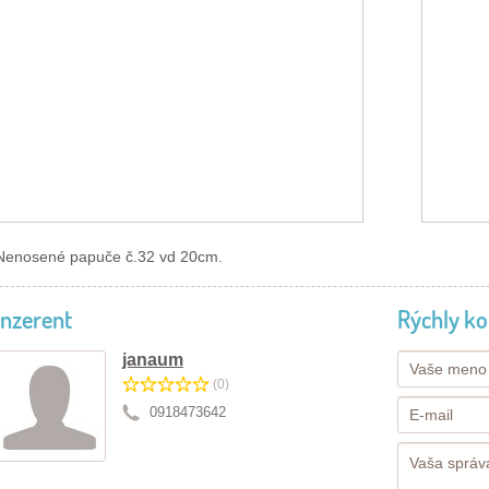
Nenosené papuče č.32 vd 20cm.
Inzerent
Rýchly ko
janaum
(0)
0918473642