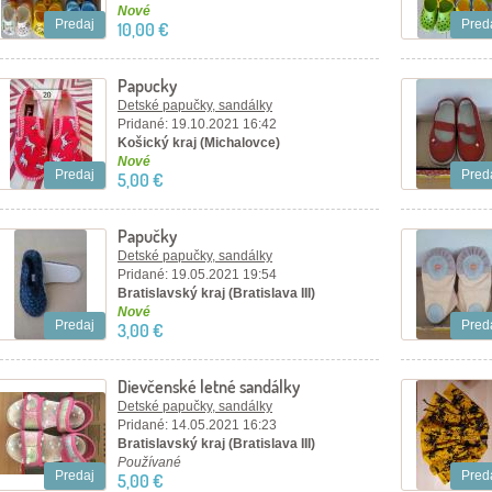
Nové
Predaj
Pred
10,00 €
Papucky
Detské papučky, sandálky
Pridané: 19.10.2021 16:42
Košický kraj (Michalovce)
Nové
Predaj
Pred
5,00 €
Papučky
Detské papučky, sandálky
Pridané: 19.05.2021 19:54
Bratislavský kraj (Bratislava III)
Nové
Predaj
Pred
3,00 €
Dievčenské letné sandálky
Detské papučky, sandálky
Pridané: 14.05.2021 16:23
Bratislavský kraj (Bratislava III)
Používané
Predaj
Pred
5,00 €