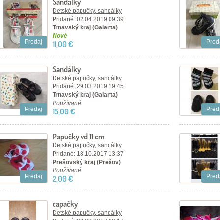
Sandálky
Detské papučky, sandálky
Pridané: 02.04.2019 09:39
Trnavský kraj (Galanta)
Nové
Predaj
Pred
11,00 €
Sandálky
Detské papučky, sandálky
Pridané: 29.03.2019 19:45
Trnavský kraj (Galanta)
Používané
Predaj
Pred
15,00 €
Papučky vd 11 cm
Detské papučky, sandálky
Pridané: 18.10.2017 13:37
Prešovský kraj (Prešov)
Používané
Predaj
Pred
2,00 €
capačky
Detské papučky, sandálky