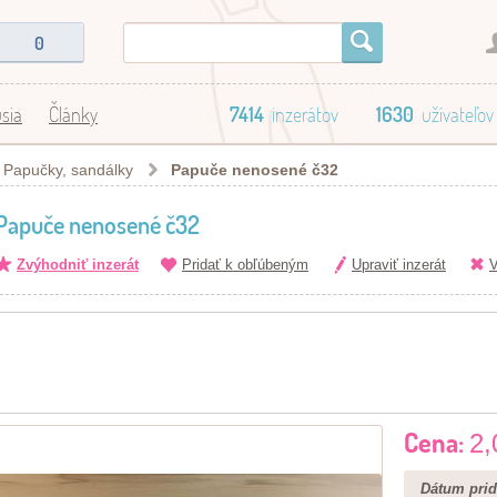
0
sia
Články
7414
inzerátov
1630
užívateľov
Papučky, sandálky
Papuče nenosené č32
Papuče nenosené č32
Zvýhodniť inzerát
Pridať k obľúbeným
Upraviť inzerát
V
Cena:
2,
Dátum prid