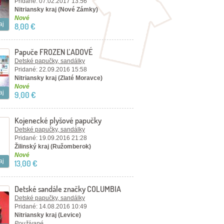
Pridané: 07.02.2017 13:56
Nitriansky kraj (Nové Zámky)
Nové
aj
8,00 €
Papuče FROZEN ĽADOVÉ
KRÁLOVSTVO
Detské papučky, sandálky
Pridané: 22.09.2016 15:58
Nitriansky kraj (Zlaté Moravce)
Nové
aj
9,00 €
Kojenecké plyšové papučky
Detské papučky, sandálky
Pridané: 19.09.2016 21:28
Žilinský kraj (Ružomberok)
Nové
aj
13,00 €
Detské sandále značky COLUMBIA
Detské papučky, sandálky
Pridané: 14.08.2016 10:49
Nitriansky kraj (Levice)
Používané