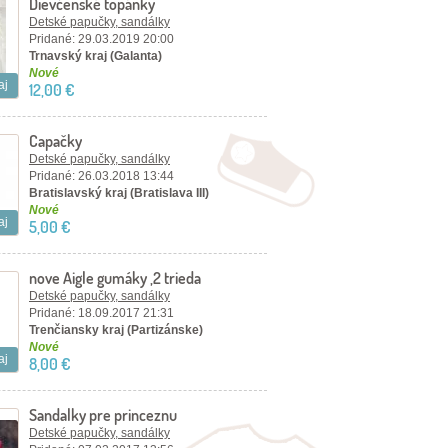
Dievčenské topánky
Detské papučky, sandálky
Pridané: 29.03.2019 20:00
Trnavský kraj (Galanta)
Nové
aj
12,00 €
Capačky
Detské papučky, sandálky
Pridané: 26.03.2018 13:44
Bratislavský kraj (Bratislava III)
Nové
aj
5,00 €
nove Aigle gumáky ,2 trieda
Detské papučky, sandálky
Pridané: 18.09.2017 21:31
Trenčiansky kraj (Partizánske)
Nové
aj
8,00 €
Sandalky pre princeznu
Detské papučky, sandálky