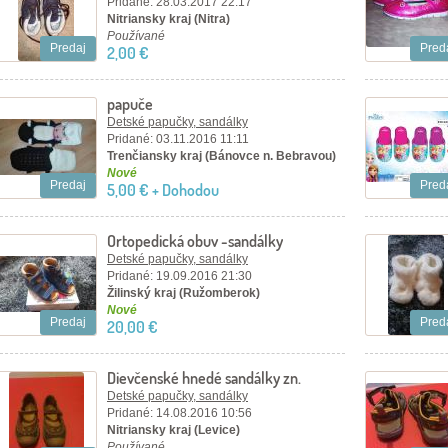
Pridané: 28.03.2017 22:17
Nitriansky kraj (Nitra)
Používané
Predaj
Pred
2,00 €
papuče
Detské papučky, sandálky
Pridané: 03.11.2016 11:11
Trenčiansky kraj (Bánovce n. Bebravou)
Nové
Predaj
Pred
5,00 € + Dohodou
Ortopedická obuv -sandálky
Detské papučky, sandálky
Pridané: 19.09.2016 21:30
Žilinský kraj (Ružomberok)
Nové
Predaj
Pred
20,00 €
Dievčenské hnedé sandálky zn.
KORNECKI
Detské papučky, sandálky
Pridané: 14.08.2016 10:56
Nitriansky kraj (Levice)
Používané