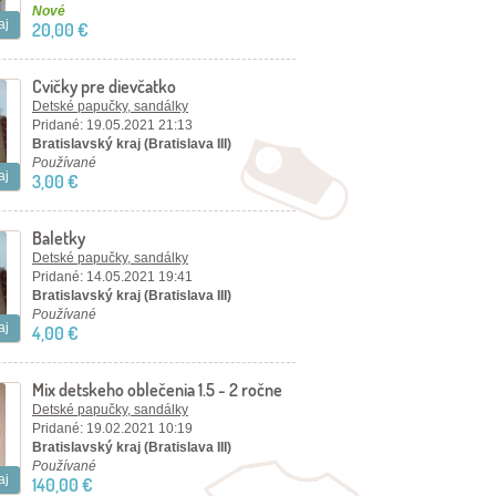
Nové
aj
20,00 €
Cvičky pre dievčatko
Detské papučky, sandálky
Pridané: 19.05.2021 21:13
Bratislavský kraj (Bratislava III)
Používané
aj
3,00 €
Baletky
Detské papučky, sandálky
Pridané: 14.05.2021 19:41
Bratislavský kraj (Bratislava III)
Používané
aj
4,00 €
Mix detskeho oblečenia 1.5 - 2 ročne
dievčatko
Detské papučky, sandálky
Pridané: 19.02.2021 10:19
Bratislavský kraj (Bratislava III)
Používané
aj
140,00 €