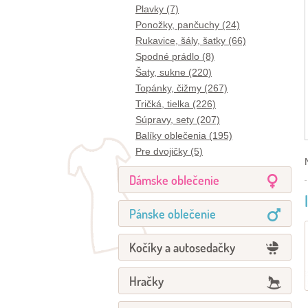
Plavky (7)
Ponožky, pančuchy (24)
Rukavice, šály, šatky (66)
Spodné prádlo (8)
Šaty, sukne (220)
Topánky, čižmy (267)
Tričká, tielka (226)
Súpravy, sety (207)
Balíky oblečenia (195)
Pre dvojičky (5)
Dámske oblečenie
Pánske oblečenie
Kočíky a autosedačky
Hračky