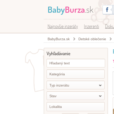
Baby
Burza
.sk
Najnovšie inzeráty
Inzerenti
Disku
BabyBurza.sk
Detské oblečenie
Vyhľadávanie
Typ inzerátu
Stav