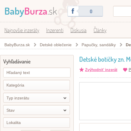
Baby
Burza
.sk
0
Najnovšie inzeráty
Inzerenti
Diskusia
Články
BabyBurza.sk
Detské oblečenie
Papučky, sandálky
De
Detské botičky zn. 
Vyhľadávanie
Zvýhodniť inzerát
P
Typ inzerátu
Stav