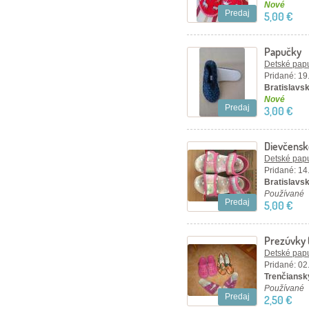
Nové
Predaj
5,00 €
Papučky
Detské papu
Pridané: 19
Bratislavský
Nové
Predaj
3,00 €
Dievčensk
Detské papu
Pridané: 14
Bratislavský
Používané
Predaj
5,00 €
Prezúvky (
Detské papu
Pridané: 02
Trenčiansky
Používané
Predaj
2,50 €