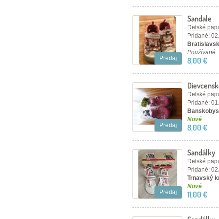
Sandale
Detské papu
Pridané: 02
Bratislavsk
Používané
Predaj
8,00 €
Dievcensk
Detské papu
Pridané: 01
Banskobyst
Nové
Predaj
8,00 €
Sandálky
Detské papu
Pridané: 02
Trnavský kr
Nové
Predaj
11,00 €