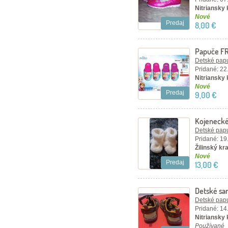
Nitriansky
Nové
Predaj
8,00 €
Papuče F
KRÁLOVS
Detské papu
Pridané: 22
Nitriansky 
Nové
Predaj
9,00 €
Kojenecké
Detské papu
Pridané: 19
Žilinský kr
Nové
Predaj
13,00 €
Detské sa
Detské papu
Pridané: 14
Nitriansky 
Používané