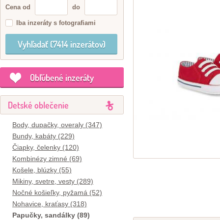
Cena od
do
Iba inzeráty s fotografiami
Obľúbené inzeráty
Detské oblečenie
Body, dupačky, overaly (347)
Bundy, kabáty (229)
Čiapky, čelenky (120)
Kombinézy zimné (69)
Košele, blúzky (55)
Mikiny, svetre, vesty (289)
Nočné košieľky, pyžamá (52)
Nohavice, kraťasy (318)
Papučky, sandálky (89)