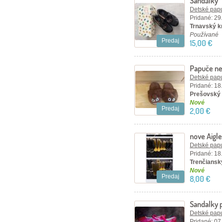
Sandálky
Detské papu
Pridané: 29
Trnavský kr
Používané
Predaj
15,00 €
Papuče n
Detské papu
Pridané: 18
Prešovský 
Nové
Predaj
2,00 €
nove Aigle
Detské papu
Pridané: 18
Trenčiansky
Nové
Predaj
8,00 €
Sandalky 
Detské papu
Pridané: 07