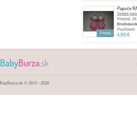
Papuče RA
Detské papu
Pridané: 26
Bratislavsk
Používané
Predaj
4,00 €
Baby
Burza
.sk
BayBurza.sk © 2013 - 2026