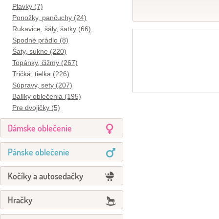
Plavky (7)
Ponožky, pančuchy (24)
Rukavice, šály, šatky (66)
Spodné prádlo (8)
Šaty, sukne (220)
Topánky, čižmy (267)
Tričká, tielka (226)
Súpravy, sety (207)
Balíky oblečenia (195)
Pre dvojičky (5)
Dámske oblečenie
Pánske oblečenie
Kočíky a autosedačky
Hračky