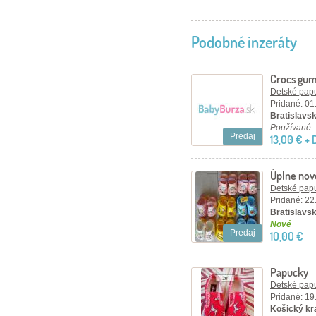
Podobné inzeráty
Crocs gu
Detské papu
Pridané: 01
Bratislavský
Používané
Predaj
13,00 € +
Úplne nové
Detské papu
Pridané: 22
Bratislavsk
Nové
Predaj
10,00 €
Papucky
Detské papu
Pridané: 19
Košický kr