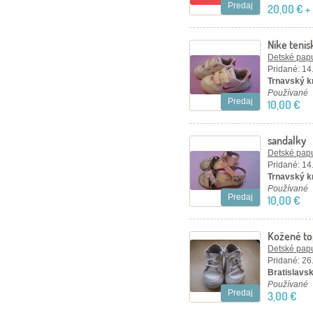
Predaj
20,00 € +
Nike tenis
Detské papu
Pridané: 14
Trnavský k
Používané
Predaj
10,00 €
sandalky
Detské papu
Pridané: 14
Trnavský k
Používané
Predaj
10,00 €
Kožené top
Detské papu
Pridané: 26
Bratislavsk
Používané
Predaj
3,00 €